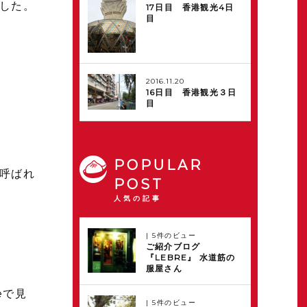
した。
17日目 香港観光4日
目
2016.11.20
16日目 香港観光３日
目
POPULAR
呼ばれ
POST
人気の記事
|
5件のビュー
ご紹介ブログ
『LEBRE』 水道筋の
服屋さん
eで見
|
5件のビュー