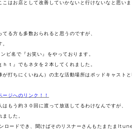
ここはお店として改善していかないと行けないなと思いま
。
ってる方も多数おられると思うのですが、
す。
コンビ名で『お笑い』をやっております。
ｇｈｔ』でもネタを２本してくれました。
棒が打ちにくいねん）の主な活動場所はポッドキャストと
ページへのリンク！！
人はもう約３０回に渡って放送してるわけなんですが、
れました。
ウンロードでき、聞けばそのリスナーさんもたまたまItun