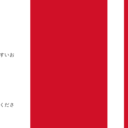
すいお
くださ