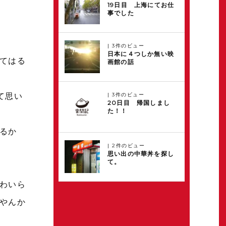
19日目 上海にてお仕
事でした
|
3件のビュー
日本に４つしか無い映
てはる
画館の話
て思い
|
3件のビュー
20日目 帰国しまし
た！！
るか
|
2件のビュー
思い出の中華丼を探し
て。
わいら
やんか