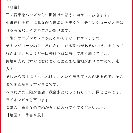
《順路》
三ノ宮東急ハンズから生田神社のほうに向かって歩きます。
生田神社を右手に見ながら道沿いを歩くと、チキンジョージと呼ば
れる有名なライブハウスがあります。
一階にオープンカフェがあるのですぐにわかりますね。
チキンジョージのところに左に曲がる路地があるのでそこを入って
行きます。ちょうど生田神社を背に向けて歩く感じですね。
路地を入ればすぐに右にまがるまたまた路地がありますので、進
入！
そしたら右手に『へべれけぇ』という居酒屋さんがあるので、そこ
まで来たらもうすぐそこです。
へべれけの二階が当店・我楽多となっております。同じビルです。
ライオンビルと言います。
２階の一番奥なので恐がらずに入ってきてくださいねー。
【地図１ 手書き風】