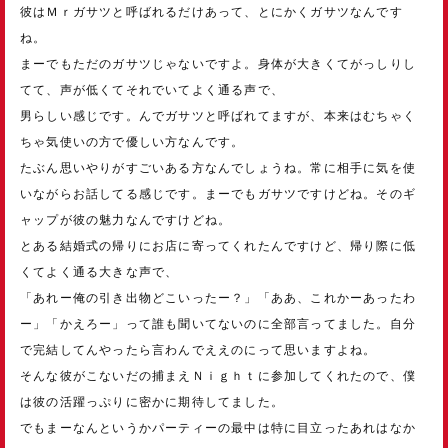
彼はＭｒガサツと呼ばれるだけあって、とにかくガサツなんです
ね。
まーでもただのガサツじゃないですよ。身体が大きくてがっしりし
てて、声が低くてそれでいてよく通る声で、
男らしい感じです。んでガサツと呼ばれてますが、本来はむちゃく
ちゃ気使いの方で優しい方なんです。
たぶん思いやりがすごいある方なんでしょうね。常に相手に気を使
いながらお話してる感じです。まーでもガサツですけどね。そのギ
ャップが彼の魅力なんですけどね。
とある結婚式の帰りにお店に寄ってくれたんですけど、帰り際に低
くてよく通る大きな声で、
「あれー俺の引き出物どこいったー？」「ああ、これかーあったわ
ー」「かえろー」って誰も聞いてないのに全部言ってました。自分
で完結してんやったら言わんでええのにって思いますよね。
そんな彼がこないだの捕まえＮｉｇｈｔに参加してくれたので、僕
は彼の活躍っぷりに密かに期待してました。
でもまーなんというかパーティーの最中は特に目立ったあれはなか