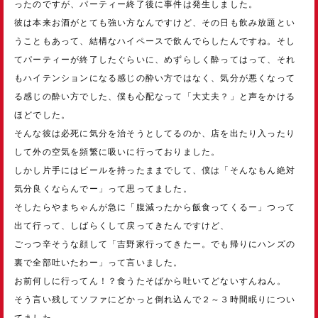
ったのですが、パーティー終了後に事件は発生しました。
彼は本来お酒がとても強い方なんですけど、その日も飲み放題とい
うこともあって、結構なハイペースで飲んでらしたんですね。そし
てパーティーが終了したぐらいに、めずらしく酔ってはって、それ
もハイテンションになる感じの酔い方ではなく、気分が悪くなって
る感じの酔い方でした、僕も心配なって「大丈夫？」と声をかける
ほどでした。
そんな彼は必死に気分を治そうとしてるのか、店を出たり入ったり
して外の空気を頻繁に吸いに行っておりました。
しかし片手にはビールを持ったままでして、僕は「そんなもん絶対
気分良くならんでー」って思ってました。
そしたらやまちゃんが急に「腹減ったから飯食ってくるー」つって
出て行って、しばらくして戻ってきたんですけど、
ごっつ辛そうな顔して「吉野家行ってきたー。でも帰りにハンズの
裏で全部吐いたわー」って言いました。
お前何しに行ってん！？食うたそばから吐いてどないすんねん。
そう言い残してソファにどかっと倒れ込んで２～３時間眠りについ
てました。