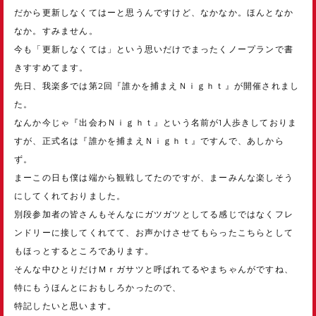
だから更新しなくてはーと思うんですけど、なかなか。ほんとなか
なか。すみません。
今も「更新しなくては」という思いだけでまったくノープランで書
きすすめてます。
先日、我楽多では第2回『誰かを捕まえＮｉｇｈｔ』が開催されまし
た。
なんか今じゃ『出会わＮｉｇｈｔ』という名前が1人歩きしておりま
すが、正式名は『誰かを捕まえＮｉｇｈｔ』ですんで、あしから
ず。
まーこの日も僕は端から観戦してたのですが、まーみんな楽しそう
にしてくれておりました。
別段参加者の皆さんもそんなにガツガツとしてる感じではなくフレ
ンドリーに接してくれてて、お声かけさせてもらったこちらとして
もほっとするところであります。
そんな中ひとりだけＭｒガサツと呼ばれてるやまちゃんがですね、
特にもうほんとにおもしろかったので、
特記したいと思います。