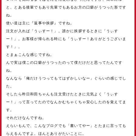
と、とある後輩でもあり先輩でもあるお方の口癖がうつった形です
ね。
使い道は主に『返事や挨拶』ですね。
注文が入れば「うぃすー！」。誰かに挨拶するときに「うぃす
ー！」。お客様が帰られる時にも「うぃすー！ありがとうございま
す！」。
とまぁこんな感じですね。
んで実は僕この口癖がうつったのって僕だけだと思ってたんです
ね。
なんなら「俺だけうつってもてはずかしいなー」ぐらいの感じでし
た。
そしたら昨日和田ちゃんも注文受けたときに元気よく「うぃす
ー！」って言ってたのでなんかむちゃくちゃ安心したのを覚えてま
す。
それだけなんですね。
えらいもんで、こんなブログでも「書いてやー」とたまに言っても
らえるんですよ。ほんとありがたいことに。