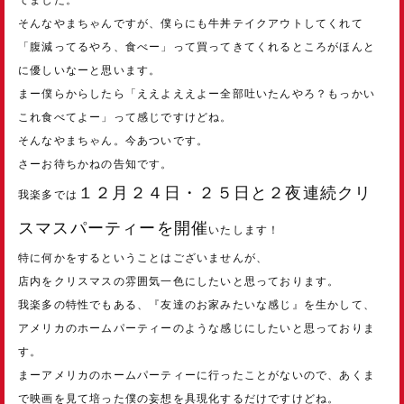
そんなやまちゃんですが、僕らにも牛丼テイクアウトしてくれて
「腹減ってるやろ、食べー」って買ってきてくれるところがほんと
に優しいなーと思います。
まー僕らからしたら「ええよええよー全部吐いたんやろ？もっかい
これ食べてよー」って感じですけどね。
そんなやまちゃん。今あついです。
さーお待ちかねの告知です。
１２月２４日・２５日と２夜連続クリ
我楽多では
スマスパーティーを開催
いたします！
特に何かをするということはございませんが、
店内をクリスマスの雰囲気一色にしたいと思っております。
我楽多の特性でもある、『友達のお家みたいな感じ』を生かして、
アメリカのホームパーティーのような感じにしたいと思っておりま
す。
まーアメリカのホームパーティーに行ったことがないので、あくま
で映画を見て培った僕の妄想を具現化するだけですけどね。