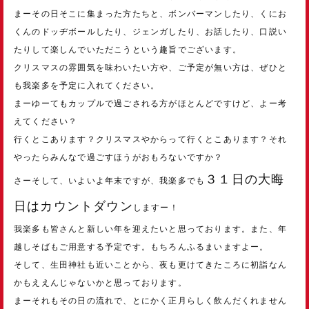
まーその日そこに集まった方たちと、ボンバーマンしたり、くにお
くんのドッヂボールしたり、ジェンガしたり、お話したり、口説い
たりして楽しんでいただこうという趣旨でございます。
クリスマスの雰囲気を味わいたい方や、ご予定が無い方は、ぜひと
も我楽多を予定に入れてください。
まーゆーてもカップルで過ごされる方がほとんどですけど、よー考
えてください？
行くとこあります？クリスマスやからって行くとこあります？それ
やったらみんなで過ごすほうがおもろないですか？
３１日の大晦
さーそして、いよいよ年末ですが、我楽多でも
日はカウントダウン
しますー！
我楽多も皆さんと新しい年を迎えたいと思っております。また、年
越しそばもご用意する予定です。もちろんふるまいますよー。
そして、生田神社も近いことから、夜も更けてきたころに初詣なん
かもええんじゃないかと思っております。
まーそれもその日の流れで、とにかく正月らしく飲んだくれません