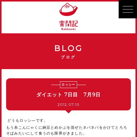
BLOG
ブログ
ロッシー
ダイエット 7日目 7月9日
2012.07.10
どうもロッシ―です。
もう糸こんにゃくに納豆とめかぶを混ぜたネバネバをかけてとろろ
そばみたいにして食うのも限界がきました。