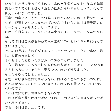
ひっさしぶりに帰ってくるのに「あのー僕ダイエット中なんで先輩
先食べてきてくれません？あとの飲みからいきましょう？」なんて
言えるわけないですしね。
不幸中の幸いというか、もつ鍋ってのがいいですね。お野菜たっぷ
りで、野菜をメインに食べればいいんですから。出汁は若干高カロ
リーかもしれませんが、しれてますし。
だから今日久々にしっかりごはん食べます。しゃーなしなんだから
ね。
それで昨日はご挨拶もかねて六甲道のVITALというＢＡＲに行って
まいりまして、
そこのお兄様に「お前ダイエットしとんやったら三宮まで歩いて帰
れ」と言われまして、
それもそうだと思った僕は歩いて帰ることにしました。
三宮に帰る途中にもう一軒知り合いの方がやってはるLIFEというＢ
ＡＲもあるので、そちらも寄りつつ、歩いて帰りました。
そしたらやってしまいました。
今朝、左ひざが激痛で曲がらない。曲げることができないのです。
起き上がるのにも何かにつかまって、歩くのも壁づたいでしか歩け
ないのです。
これは大変です。運動ができないです。
このひざ痛が長引けばやばいですね。このブログを書きながらやば
いと思ってます。
でも、今日は食いたいです。