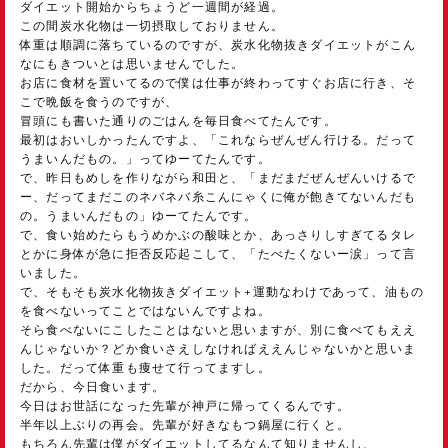
ダイエット開始からちょうど一週間が経過。
この間炭水化物は一切摂取しておりません。
体重は順調に落ちているのですが、炭水化物抜きダイエットがこん
なにもきついとは思いませんでした。
お店に食材を置いてるので僕は仕事が終わってすぐお店に行き、そ
こで晩飯を食うのですが、
冒頭にも書いた通りのごはんを毎日食べてたんです。
最初はおいしかったんですよ、「これならぜんぜん行ける。だって
うまいんだもの。」ってゆーてたんです。
で、昨日もめしを作りながら和田と、「まだまだぜんぜんいけるで
ー、だってまだこのネバネバ糸こんにゃくに俺が飽きてないんだも
の。うまいんだもの」ゆーてたんです。
で、食い始めたらもうめかぶの酸味とか、あっさりしすぎてるタレ
とかに身体が急に拒否反応起こして、「たべたくないー涙」って言
いました。
で、そもそも炭水化物抜きダイエット+運動なわけであって、油もの
を食べないってことではないんですよね。
そら食べないにこしたことはないと思いますが、別に食べてもええ
んじゃないか？どか食いさえしなければええんじゃないかと思いま
した。だって体重も痩せて行ってますし。
だから、今日食います。
今日はお世話になった先輩が神戸に帰ってくるんです。
半年以上ぶりの再会。先輩が好きなもつ鍋屋に行くと。
もちろん先輩は僕がダイエットしてるなんて知りませんし、